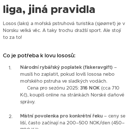
liga, jiná pravidla
Losos (laks) a mořská pstruhová turistika (sjøørret) je v
Norsku velká věc. A taky trochu dražší sport. Ale stojí
to za to!
Co je potřeba k lovu lososů:
Národní rybářský poplatek (fiskeravgift)
–
musíš ho zaplatit, pokud lovíš lososa nebo
mořského pstruha ve sladkých vodách.
🧾 Cena pro sezónu 2025:
316 NOK
(cca 710
Kč), koupíš online na stránkách Norské daňové
správy.
Místní povolenka pro konkrétní řeku
– ceny se
liší, často začínají na 200–500 NOK/den (450–