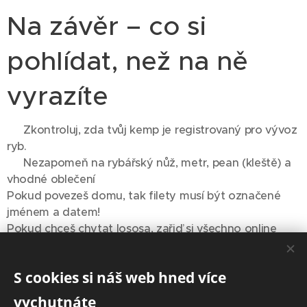
Na závěr – co si
pohlídat, než na ně
vyrazíte
✔️ Zkontroluj, zda tvůj kemp je registrovaný pro vývoz
ryb.
✔️ Nezapomeň na rybářský nůž, metr, pean (kleště) a
vhodné oblečení ✔️
Pokud povezeš domu, tak filety musí být označené
jménem a datem! ✔️
Pokud chceš chytat lososa, zařiď si všechno online
předem (fiskeravgift + fiskekort). ✔️ A
respektuj přírodu a pravidla
hlavně –
. Norové jsou
S cookies si náš web hned více
hrdí na svoje vody a my tam jsme jen na návštěvě.
vychutnáte