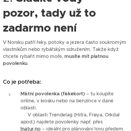
pozor, tady už to
zadarmo není
V Norsku patří řeky, potoky a jezera často soukromým
vlastníkům nebo rybářským sdružením. Takže když
chcete rybařit mimo moře,
musíte mít platnou
povolenku
.
Co je potřeba:
Místní povolenka (fiskekort)
– tu koupíte
online, v kiosku nebo na benzínce v dané
oblasti.
📍 V oblasti Trøndelag (Hitra, Frøya, Orkdal
apod.) najdete povolenky např. přes
Inatur.no
– ideální pro plánování lovu předem.