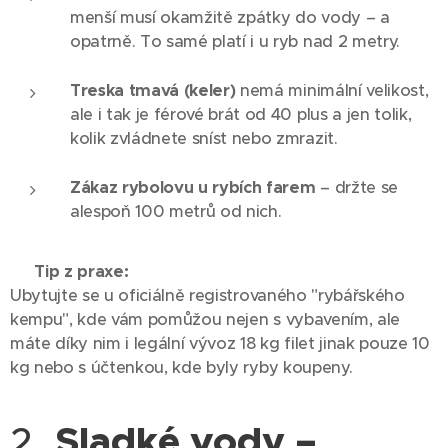
menší musí okamžitě zpátky do vody – a
opatrně. To samé platí i u ryb nad 2 metry.
Treska tmavá (keler)
nemá minimální velikost,
ale i tak je férové brát od 40 plus a jen tolik,
kolik zvládnete sníst nebo zmrazit.
Zákaz rybolovu u rybích farem
– držte se
alespoň 100 metrů od nich.
💡
Tip z praxe:
Ubytujte se u oficiálně registrovaného "rybářského
kempu", kde vám pomůžou nejen s vybavením, ale
máte díky nim i legální vývoz 18 kg filet jinak pouze 10
kg nebo s účtenkou, kde byly ryby koupeny.
2.
Sladké vody –