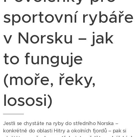
sportovní rybáře
v Norsku – jak
to funguje
(moře, řeky,
lososi)
Jestli se chystáte na ryby do středního Norska –
konkrétně do oblasti Hitry a okolních fjordů – pak si