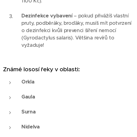
1100 Kč).
Dezinfekce vybavení
– pokud přivážíš vlastní
pruty, podběráky, broďáky, musíš mít potvrzení
o dezinfekci kvůli prevenci šíření nemocí
(Gyrodactylus salaris). Většina revírů to
vyžaduje!
Známé lososí řeky v oblasti:
Orkla
Gaula
Surna
Nidelva