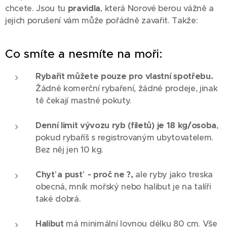
chcete. Jsou tu
pravidla
, která Norové berou vážně a
jejich porušení vám může pořádně zavařit. Takže:
Co smíte a nesmíte na moři:
Rybařit můžete pouze pro vlastní spotřebu.
Žádné komerční rybaření, žádné prodeje, jinak
tě čekají mastné pokuty.
Denní limit vývozu ryb (filetů) je 18 kg/osoba
,
pokud rybaříš s registrovaným ubytovatelem.
Bez něj jen 10 kg.
Chyť a pusť - proč ne ?,
ale ryby jako treska
obecná, mník mořský nebo halibut je na talíři
také dobrá.
Halibut
má minimální lovnou délku 80 cm. Vše