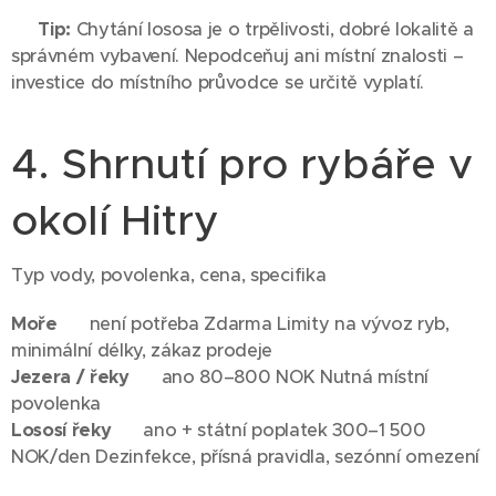
💡
Tip:
Chytání lososa je o trpělivosti, dobré lokalitě a
správném vybavení. Nepodceňuj ani místní znalosti –
investice do místního průvodce se určitě vyplatí.
4. Shrnutí pro rybáře v
okolí Hitry
Typ vody, povolenka, cena, specifika
Moře
❌ není potřeba Zdarma Limity na vývoz ryb,
minimální délky, zákaz prodeje
Jezera / řeky
✅ ano 80–800 NOK Nutná místní
povolenka
Lososí řeky
✅ ano + státní poplatek 300–1 500
NOK/den Dezinfekce, přísná pravidla, sezónní omezení