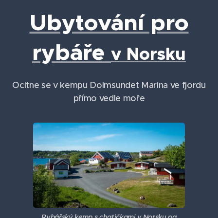
Ubytování pro
rybáře
v Norsku
Ocitne se v kempu Dolmsundet Marina ve fjordu
přímo vedle moře
Rybářský kemp s chatičkami v Norsku na