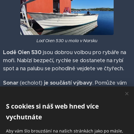
Loď Oien 530 u mola v Norsku
Lodě Oien 530
jsou dobrou volbou pro rybáře na
moři. Nabízí bezpečí, rychle se dostanete na rybí
spot a na palubu se pohodlně vejdete ve čtyřech.
Sonar
je součástí výbavy
(echolot)
. Pomůže vám
v nalezení ryb a zvyšuje pravděpodobnost
úspěšnosti rybolovu.
S cookies si náš web hned více
Díky svému designu jsou lodě velmi obratné a
vychutnáte
snadno se ovládají i v náročných podmínkách. Na
lodi jsou prostory pro uložení rybářského náčiní
Aby vám šlo brouzdání na našich stránkách jako po másle,