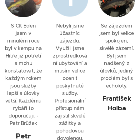
S CK Eden
Nebyli jsme
Se zájezdem
jsem v
účastníci
jsem byl velice
minulém roce
zájezdu.
spokojen,
byl v kempu na
Využili jsme
skvělé zázemí.
Hitře již potřetí
zprostředková
Byl jsem
a mohu
ní ubytování a
nadšený z
konstatovat, že
musím velice
úlovků, jediný
každým rokem
ocenit
problém byl s
jsou služby
poskytnuté
echoloty.
lepší a úlovky
služby.
František
větší. Každému
Profesionální
Holba
rybáři to
přístup nám
doporučuji. -
zajistil skvělé
Petr Brůžek
zážitky a
pohodovou
Petr
dovolenou.