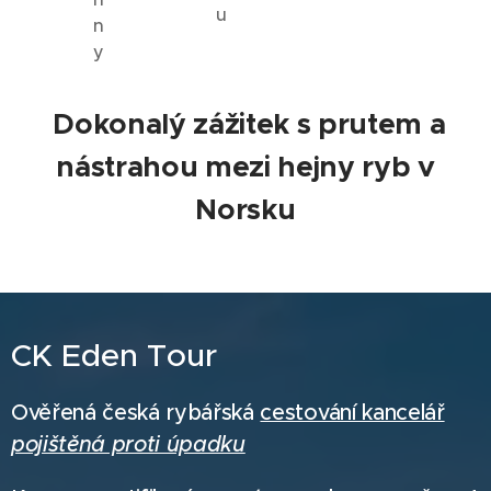
u
n
y
Dokonalý zážitek s prutem a
nástrahou mezi hejny ryb v
Norsku
CK Eden Tour
Ověřená česká rybářská
cestování kancelář
pojištěná proti úpadku