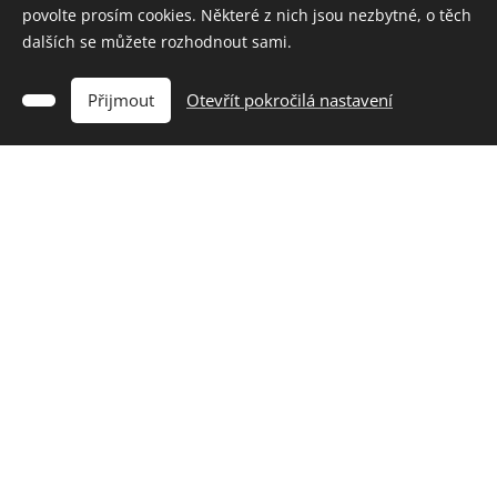
včetně držáků prutů.
povolte prosím cookies. Některé z nich jsou nezbytné, o těch
dalších se můžete rozhodnout sami.
Přijmout
Otevřít pokročilá nastavení
Nasednete a o nic se nestaráte
S námi autobusem do
Norska na ryby