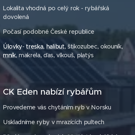
Lokalita vhodná po celý rok - rybářská
dovolená
Počasí podobné České republice
Úlovky
-
treska
,
halibut
, štikozubec, okouník,
mník
, makrela, ďas, vlkouš, platýs
CK Eden nabízí rybářům
Provedeme vás chytáním ryb v Norsku
Uskladníme ryby v mrazících pultech