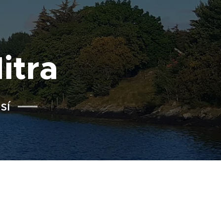
itra
sí